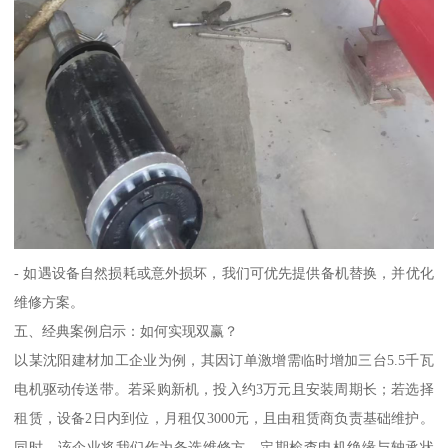
- 如遇设备自然损耗或意外损坏，我们可优先提供备机替换，并优化
维修方案。
五、经典案例启示：如何实现双赢？
以某沈阳建材加工企业为例，其因订单激增需临时增加三台5.5千瓦
电机驱动传送带。若采购新机，投入约3万元且安装周期长；若选择
租赁，设备2日内到位，月租仅3000元，且由租赁商负责基础维护。
同时，该企业将我们作为备选维修方，定期检查电机绝缘与轴承状