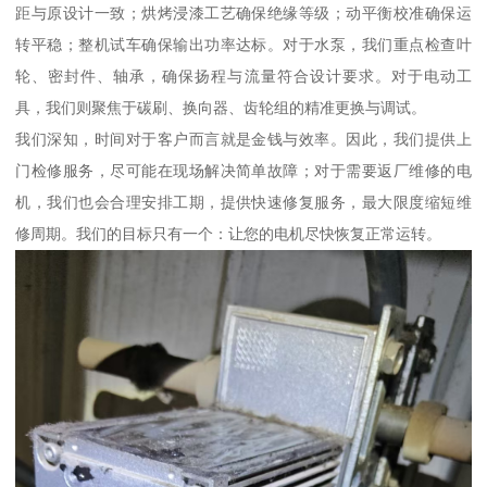
距与原设计一致；烘烤浸漆工艺确保绝缘等级；动平衡校准确保运
转平稳；整机试车确保输出功率达标。对于水泵，我们重点检查叶
轮、密封件、轴承，确保扬程与流量符合设计要求。对于电动工
具，我们则聚焦于碳刷、换向器、齿轮组的精准更换与调试。
我们深知，时间对于客户而言就是金钱与效率。因此，我们提供上
门检修服务，尽可能在现场解决简单故障；对于需要返厂维修的电
机，我们也会合理安排工期，提供快速修复服务，最大限度缩短维
修周期。我们的目标只有一个：让您的电机尽快恢复正常运转。