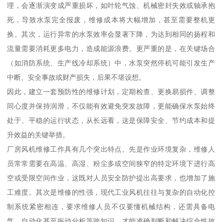
理，会逐渐演变成严重损坏，如叶轮气蚀、机械密封失效或轴承抱
死，导致水泵完全报废，维修成本将大幅增加，甚至需要整机更
换。其次，运行异常的水泵效率会显著下降，为达到相同的扬程和
流量需要消耗更多电力，造成能源浪费。更严重的是，在关键场合
（如消防系统、生产线冷却系统）中，水泵突然停机可能引发生产
中断、安全事故或财产损失，后果不堪设想。
因此，建立一套预防性的维修计划，定期检查、更换易损件、调整
同心度并保持润滑，不仅能有效避免突发故障，更能确保水泵始终
处于、平稳的运行状态，从长远看，这是保障安全、节约成本和提
升效益的关键举措。
厂房风机维修工作具有几个突出特点。先是作业环境复杂，维修人
员常常需要在高温、高湿、粉尘多或空间狭窄的特定环境下进行高
空或受限空间作业，这既对人员安全防护提出高要求，也增加了施
工难度。其次是维修的性强，现代工业风机往往与复杂的自动化控
制系统紧密相连，要求维修人员不仅要懂机械结构，还需具备电
气、自动化甚至振动分析等跨知识，才能准确判断和解决综合性故