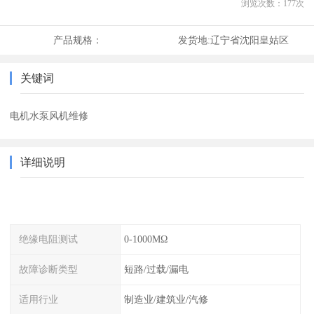
浏览次数：
177
次
产品规格：
发货地:
辽宁省沈阳皇姑区
关键词
电机水泵风机维修
详细说明
绝缘电阻测试
0-1000MΩ
故障诊断类型
短路/过载/漏电
适用行业
制造业/建筑业/汽修