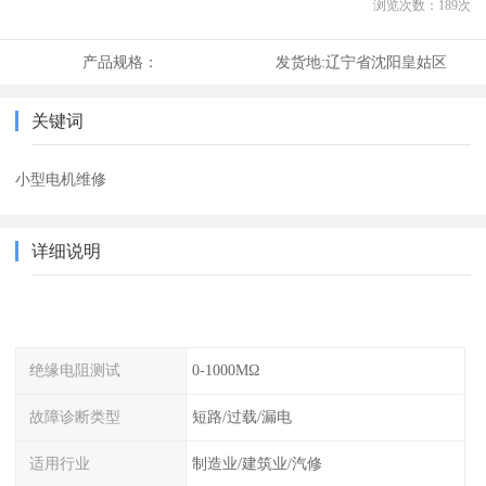
浏览次数：
189
次
产品规格：
发货地:
辽宁省沈阳皇姑区
关键词
小型电机维修
详细说明
绝缘电阻测试
0-1000MΩ
故障诊断类型
短路/过载/漏电
适用行业
制造业/建筑业/汽修