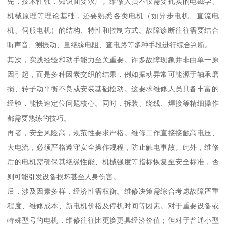
先，技术性强，知识面要求广。维修人员不仅需要扎实的电磁学、
机械原理等理论基础，还要熟悉各类电机（如异步电机、直流电
机、伺服电机）的结构、特性和控制方式。故障诊断往往需要结合
听声音、测振动、量绝缘电阻、查电路等多种手段进行综合判断。
其次，实践经验和动手能力至关重要。许多故障现象并非由单一原
因引起，而是多种因素交织的结果，例如振动异常可能源于轴承磨
损、转子动平衡不良或安装基础松动。这要求维修人员具备丰富的
经验，能快速定位问题核心。同时，拆装、绕线、焊接等精细操作
都需要熟练的技巧。
再者，安全风险高，规范性要求严格。维修工作直接接触高电压、
大电流，必须严格遵守安全操作规程，防止触电事故。此外，维修
后的电机需确保其绝缘性能、机械强度等指标恢复至安全标准，否
则可能引发设备损坏甚至人身伤害。
后，涉及因素多样，经济性需权衡。维修决策需综合考虑故障严重
程度、维修成本、新电机价格及停机时间等因素。对于重要设备或
特殊型号的电机，维修往往比更换更具经济价值；但对于普通小型