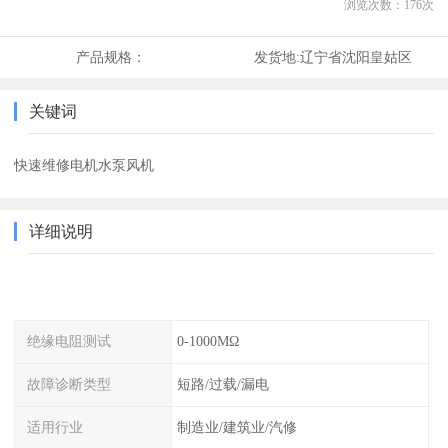
浏览次数：
176
次
产品规格：
发货地:
辽宁省沈阳皇姑区
关键词
快速维修电机水泵风机
详细说明
绝缘电阻测试
0-1000MΩ
故障诊断类型
短路/过载/漏电
适用行业
制造业/建筑业/汽修