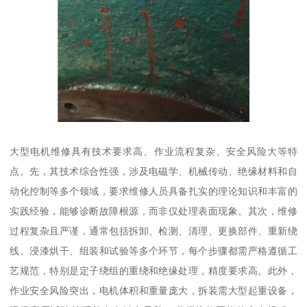
大型电机维修具有技术要求高、作业流程复杂、安全风险大等特
点。先，其技术综合性强，涉及电磁学、机械传动、绝缘材料和自
动化控制等多个领域，要求维修人员具备扎实的理论知识和丰富的
实践经验，能够诊断故障根源，而非仅处理表面现象。其次，维修
过程复杂且严谨，通常包括拆卸、检测、清理、更换部件、重新绕
线、浸漆烘干、组装和试验等多个环节，每个步骤都需严格遵循工
艺规范，特别是定子绕组的重绕和绝缘处理，精度要求高。此外，
作业安全风险突出，电机体积和重量庞大，拆装需大型起重设备，