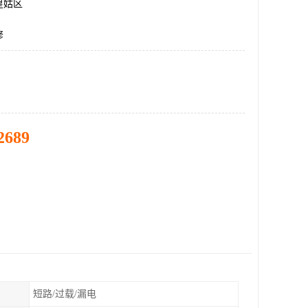
皇姑区
修
2689
短路/过载/漏电