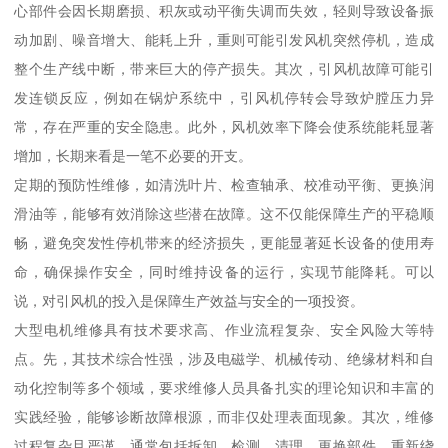
心部件会因长期磨损、积灰或动平衡失调而失效，轻则导致设备振
动加剧、噪音增大、能耗上升，重则可能引发风机突然停机，造成
整个生产线中断，带来巨大的停产损失。其次，引风机故障可能引
发连锁反应，例如在锅炉系统中，引风机停转会导致炉膛压力异
常，存在严重的安全隐患。此外，风机效率下降会使系统能耗显著
增加，长期来看是一笔不必要的开支。
定期的预防性维修，如清洗叶片、检查轴承、校准动平衡、更换润
滑油等，能够有效消除这些潜在故障。这不仅能保障生产的平稳顺
畅，避免突发性停机带来的经济损失，更能显著延长设备的使用寿
命，确保操作安全，同时维持设备的运行，实现节能降耗。可以
说，对引风机的投入是保障生产效益与安全的一项投资。
大型电机维修具有技术要求高、作业流程复杂、安全风险大等特
点。先，其技术综合性强，涉及电磁学、机械传动、绝缘材料和自
动化控制等多个领域，要求维修人员具备扎实的理论知识和丰富的
实践经验，能够诊断故障根源，而非仅处理表面现象。其次，维修
过程复杂且严谨，通常包括拆卸、检测、清理、更换部件、重新绕