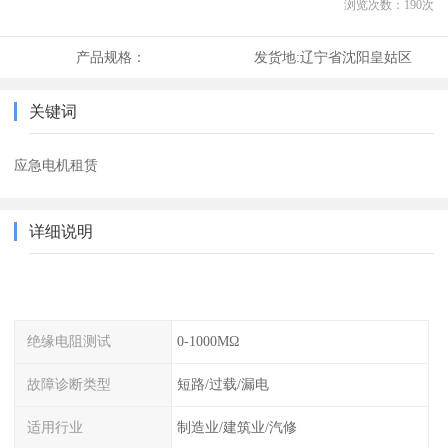
浏览次数：
190
次
产品规格：
发货地:
辽宁省沈阳皇姑区
关键词
应急电机租赁
详细说明
绝缘电阻测试
0-1000MΩ
故障诊断类型
短路/过载/漏电
适用行业
制造业/建筑业/汽修