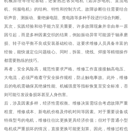
机械原理等理论基础，还要熟悉各类电机（如异步电机、直流电
机、伺服电机）的结构、特性和控制方式。故障诊断往往需要结合
听声音、测振动、量绝缘电阻、查电路等多种手段进行综合判断。
其次，实践经验和动手能力至关重要。许多故障现象并非由单一原
因引起，而是多种因素交织的结果，例如振动异常可能源于轴承磨
损、转子动平衡不良或安装基础松动。这要求维修人员具备丰富的
经验，能快速定位问题核心。同时，拆装、绕线、焊接等精细操作
都需要熟练的技巧。
再者，安全风险高，规范性要求严格。维修工作直接接触高电压、
大电流，必须严格遵守安全操作规程，防止触电事故。此外，维修
后的电机需确保其绝缘性能、机械强度等指标恢复至安全标准，否
则可能引发设备损坏甚至人身伤害。
后，涉及因素多样，经济性需权衡。维修决策需综合考虑故障严重
程度、维修成本、新电机价格及停机时间等因素。对于重要设备或
特殊型号的电机，维修往往比更换更具经济价值；但对于普通小型
电机或严重损坏的情况，直接更换可能更划算。因此，维修过程也