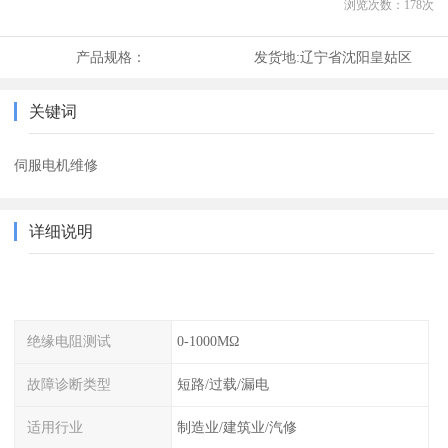
浏览次数：
178
次
产品规格：
发货地:
辽宁省沈阳皇姑区
关键词
伺服电机维修
详细说明
绝缘电阻测试
0-1000MΩ
故障诊断类型
短路/过载/漏电
适用行业
制造业/建筑业/汽修