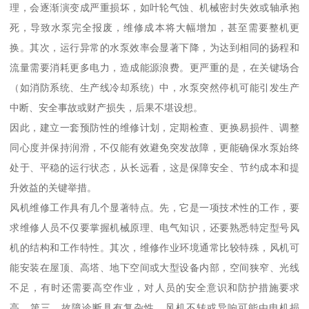
理，会逐渐演变成严重损坏，如叶轮气蚀、机械密封失效或轴承抱
死，导致水泵完全报废，维修成本将大幅增加，甚至需要整机更
换。其次，运行异常的水泵效率会显著下降，为达到相同的扬程和
流量需要消耗更多电力，造成能源浪费。更严重的是，在关键场合
（如消防系统、生产线冷却系统）中，水泵突然停机可能引发生产
中断、安全事故或财产损失，后果不堪设想。
因此，建立一套预防性的维修计划，定期检查、更换易损件、调整
同心度并保持润滑，不仅能有效避免突发故障，更能确保水泵始终
处于、平稳的运行状态，从长远看，这是保障安全、节约成本和提
升效益的关键举措。
风机维修工作具有几个显著特点。先，它是一项技术性的工作，要
求维修人员不仅要掌握机械原理、电气知识，还要熟悉特定型号风
机的结构和工作特性。其次，维修作业环境通常比较特殊，风机可
能安装在屋顶、高塔、地下空间或大型设备内部，空间狭窄、光线
不足，有时还需要高空作业，对人员的安全意识和防护措施要求
高。第三，故障诊断具有复杂性。风机不转或异响可能由电机损