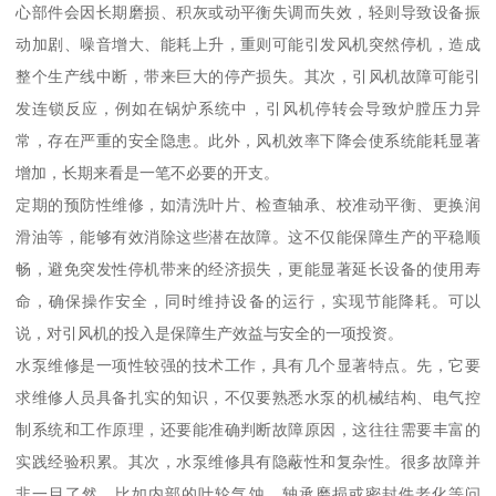
心部件会因长期磨损、积灰或动平衡失调而失效，轻则导致设备振
动加剧、噪音增大、能耗上升，重则可能引发风机突然停机，造成
整个生产线中断，带来巨大的停产损失。其次，引风机故障可能引
发连锁反应，例如在锅炉系统中，引风机停转会导致炉膛压力异
常，存在严重的安全隐患。此外，风机效率下降会使系统能耗显著
增加，长期来看是一笔不必要的开支。
定期的预防性维修，如清洗叶片、检查轴承、校准动平衡、更换润
滑油等，能够有效消除这些潜在故障。这不仅能保障生产的平稳顺
畅，避免突发性停机带来的经济损失，更能显著延长设备的使用寿
命，确保操作安全，同时维持设备的运行，实现节能降耗。可以
说，对引风机的投入是保障生产效益与安全的一项投资。
水泵维修是一项性较强的技术工作，具有几个显著特点。先，它要
求维修人员具备扎实的知识，不仅要熟悉水泵的机械结构、电气控
制系统和工作原理，还要能准确判断故障原因，这往往需要丰富的
实践经验积累。其次，水泵维修具有隐蔽性和复杂性。很多故障并
非一目了然，比如内部的叶轮气蚀、轴承磨损或密封件老化等问