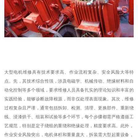
大型电机维修具有技术要求高、作业流程复杂、安全风险大等特
点。先，其技术综合性强，涉及电磁学、机械传动、绝缘材料和自
动化控制等多个领域，要求维修人员具备扎实的理论知识和丰富的
实践经验，能够诊断故障根源，而非仅处理表面现象。其次，维修
过程复杂且严谨，通常包括拆卸、检测、清理、更换部件、重新绕
线、浸漆烘干、组装和试验等多个环节，每个步骤都需严格遵循工
艺规范，特别是定子绕组的重绕和绝缘处理，精度要求高。此外，
作业安全风险突出，电机体积和重量庞大，拆装需大型起重设备，