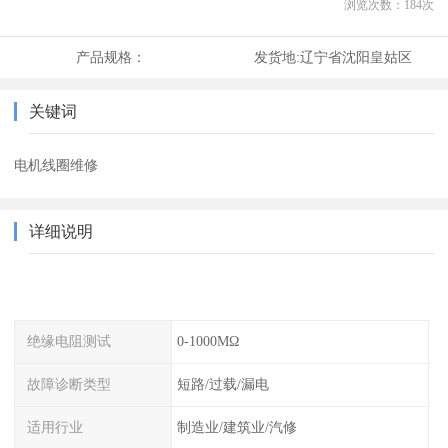
浏览次数：
184
次
产品规格：
发货地:
辽宁省沈阳皇姑区
关键词
电机线圈维修
详细说明
绝缘电阻测试
0-1000MΩ
故障诊断类型
短路/过载/漏电
适用行业
制造业/建筑业/汽修