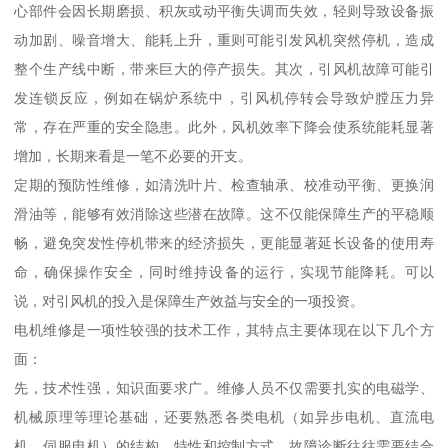
心部件会因长期磨损、积灰或动平衡失调而失效，轻则导致设备振
动加剧、噪音增大、能耗上升，重则可能引发风机突然停机，造成
整个生产线中断，带来巨大的停产损失。其次，引风机故障可能引
发连锁反应，例如在锅炉系统中，引风机停转会导致炉膛压力异
常，存在严重的安全隐患。此外，风机效率下降会使系统能耗显著
增加，长期来看是一笔不必要的开支。
定期的预防性维修，如清洗叶片、检查轴承、校准动平衡、更换润
滑油等，能够有效消除这些潜在故障。这不仅能保障生产的平稳顺
畅，避免突发性停机带来的经济损失，更能显著延长设备的使用寿
命，确保操作安全，同时维持设备的运行，实现节能降耗。可以
说，对引风机的投入是保障生产效益与安全的一项投资。
电机维修是一项性较强的技术工作，其特点主要体现在以下几个方
面：
先，技术性强，知识面要求广。维修人员不仅需要扎实的电磁学、
机械原理等理论基础，还要熟悉各类电机（如异步电机、直流电
机、伺服电机）的结构、特性和控制方式。故障诊断往往需要结合