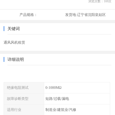
浏览次数：
169
次
产品规格：
发货地:
辽宁省沈阳皇姑区
关键词
通风风机租赁
详细说明
绝缘电阻测试
0-1000MΩ
故障诊断类型
短路/过载/漏电
适用行业
制造业/建筑业/汽修