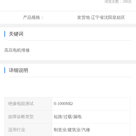
浏览次数：
200
次
产品规格：
发货地:
辽宁省沈阳皇姑区
关键词
高压电机维修
详细说明
绝缘电阻测试
0-1000MΩ
故障诊断类型
短路/过载/漏电
适用行业
制造业/建筑业/汽修