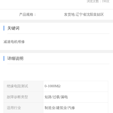
浏览次数：
190
次
产品规格：
发货地:
辽宁省沈阳皇姑区
关键词
减速电机维修
详细说明
绝缘电阻测试
0-1000MΩ
故障诊断类型
短路/过载/漏电
适用行业
制造业/建筑业/汽修