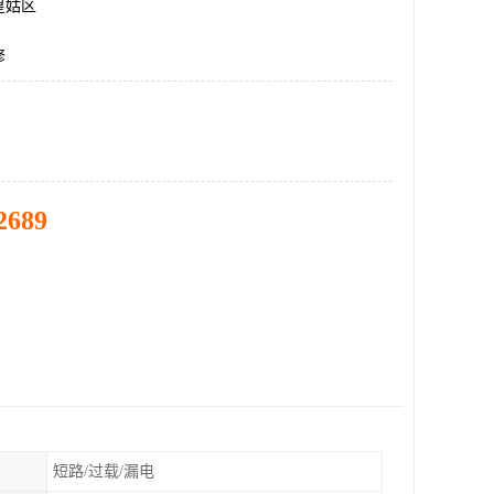
皇姑区
修
2689
短路/过载/漏电