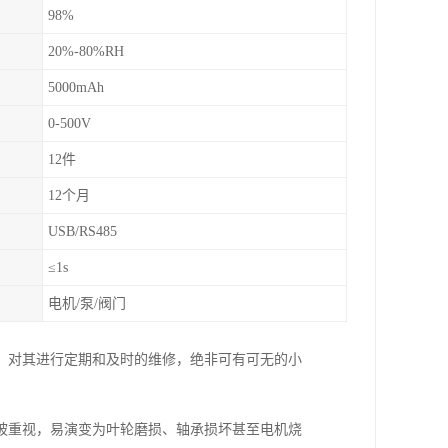
98%
20%-80%RH
5000mAh
0-500V
12件
12个月
USB/RS485
≤1s
电机/泵/阀门
，对其进行定期和及时的维修，绝非可有可无的小
被重视，易演变为叶轮磨损、轴承损坏甚至电机烧