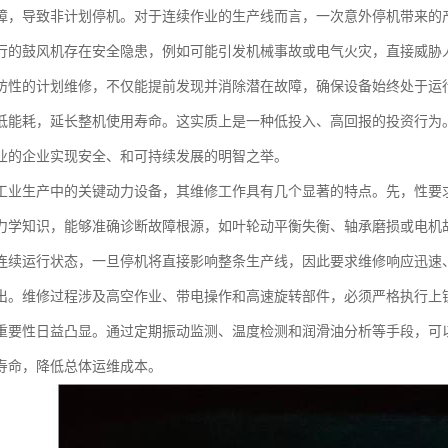
障，导致非计划停机。对于连续作业的生产线而言，一次意外停机带来的
行的鼓风机存在安全隐患，例如可能引发机械事故或电气火灾，直接威胁
防性的计划维修，不仅能提前发现并消除潜在故障，确保设备始终处于运
低能耗，延长整机使用寿命。这实质上是一种低投入、高回报的投资行为
业的企业实现安全、和可持续发展的明智之举。
工业生产中的关键动力设备，其维修工作具有几个显著的特点。先，性要
力学知识，能够准确诊断故障根源，如叶轮动平衡失衡、轴承磨损或电机
连续运行状态，一旦停机将直接影响整条生产线，因此要求维修响应迅速
出。维修过程涉及高空作业、带电操作和高速旋转部件，必须严格执行上
重要性日益凸显。通过定期振动监测、温度检测和润滑油分析等手段，可
寿命，降低总体运维成本。