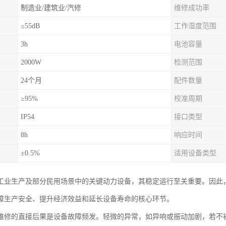
制造业/建筑业/汽修
维修成功率
≤55dB
工作湿度范围
3h
电池容量
2000W
检测范围
24个月
配件数量
≥95%
校准周期
IP54
接口类型
8h
响应时间
±0.5%
适用设备类型
工业生产及部分民用场景中的关键动力设备，其稳定运行至关重要。因此
障生产安全、提升经济效益和延长设备寿命的核心环节。
维修的直接后果是设备故障频发。轻微的异常，如异响或振动加剧，若不