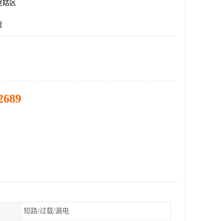
皇姑区
赁
2689
短路/过载/漏电