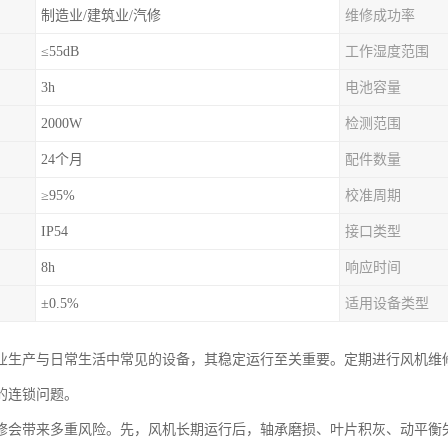
制造业/建筑业/汽修
维修成功率
≤55dB
工作湿度范围
3h
电池容量
2000W
检测范围
24个月
配件数量
≥95%
校准周期
IP54
接口类型
8h
响应时间
±0.5%
适用设备类型
业生产与日常生活中常见的设备，其稳定运行至关重要。定期进行风机维
的连锁问题。
修会带来多重风险。先，风机长期运行后，轴承磨损、叶片积灰、动平衡