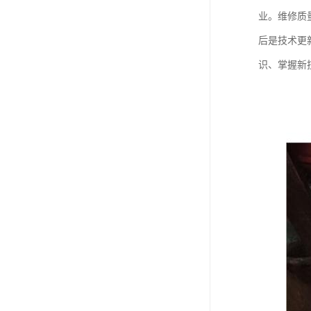
业。维修质
后是技术更
识、掌握新