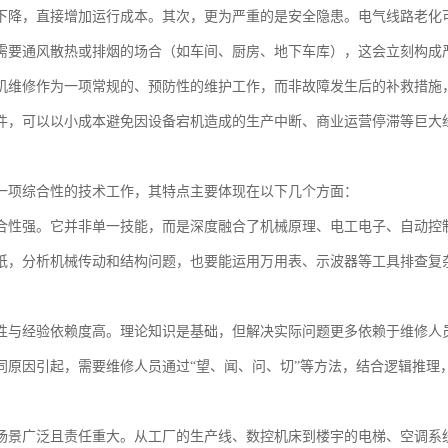
下降，直接增加运行成本。其次，更为严重的是安全隐患。电气线路老化
需要通风散热或排烟的场合（如车间、厨房、地下车库），这会立刻构成
机维修作为一项常规的、预防性的维护工作，而非故障发生后的补救措施
件，可以以小成本避免因设备宕机造成的生产中断、商业运营停滞等巨大
一项综合性的技术工作，其特点主要体现在以下几个方面：
合性强。它并非单一技能，而是深度融合了机械原理、电工电子、自动控
纸，分析机械传动和结构问题，也要能运用万用表、示波器等工具排查复
性与经验依赖度高。理论知识是基础，但解决实际问题更多依赖于维修人
同原因引起，需要维修人员通过“望、闻、问、切”等方法，结合逻辑推理
场景广泛且责任重大。从工厂的生产线、数控机床到楼宇的电梯、空调系