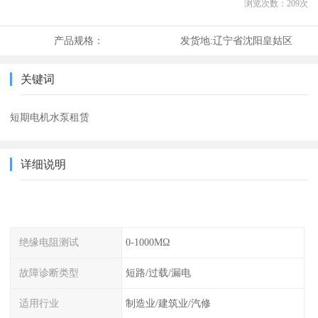
浏览次数：
209
次
产品规格：
发货地:
辽宁省沈阳皇姑区
关键词
短期电机水泵租赁
详细说明
绝缘电阻测试
0-1000MΩ
故障诊断类型
短路/过载/漏电
适用行业
制造业/建筑业/汽修