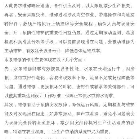
因此要求维修响应迅速、备件供应及时，以大限度减少生产损失。
再者，安全风险突出。维修过程涉及高空作业、带电操作和高速旋
转部件，必须严格执行上锁挂牌等安全规程，确保人员与设备安
全。后，预防性维护的重要性日益凸显。通过定期振动监测、温度
检测和润滑油分析等手段，可以提前发现潜在问题，变被动维修为
主动维护，有效延长设备寿命，降低总体运维成本。
水泵维修的作用主要体现在以下几个方面：
先，水泵维修能够有效恢复设备性能。水泵在长期运行中，因磨
损、腐蚀或部件老化，容易出现效率下降、流量不足或扬程降低等
问题。通过维修，更换损坏的叶轮、密封件或轴承等关键部件，可
以使其重新达到设计工作标准，保障正常供水或排水需求。
其次，维修有助于预防突发故障，降低运行风险。定期检查与维护
能及时发现潜在隐患，如异常振动、噪声或泄漏，避免小问题演变
为设备完全停转甚至损坏，减少因突然停机对生产生活造成的影
响，特别在农业灌溉、工业生产或消防系统中尤为重要。