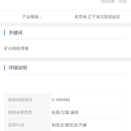
浏览次数：
164
次
产品规格：
发货地:
辽宁省沈阳皇姑区
关键词
矿山电机维修
详细说明
绝缘电阻测试
0-1000MΩ
故障诊断类型
短路/过载/漏电
适用行业
制造业/建筑业/汽修