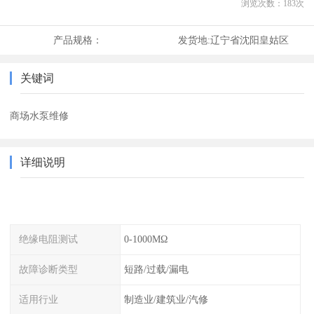
浏览次数：
183
次
产品规格：
发货地:
辽宁省沈阳皇姑区
关键词
商场水泵维修
详细说明
绝缘电阻测试
0-1000MΩ
故障诊断类型
短路/过载/漏电
适用行业
制造业/建筑业/汽修