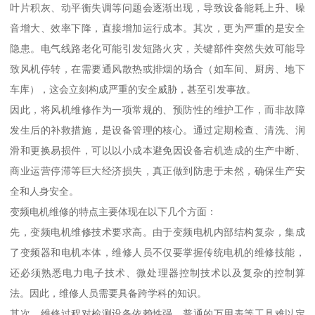
叶片积灰、动平衡失调等问题会逐渐出现，导致设备能耗上升、噪
音增大、效率下降，直接增加运行成本。其次，更为严重的是安全
隐患。电气线路老化可能引发短路火灾，关键部件突然失效可能导
致风机停转，在需要通风散热或排烟的场合（如车间、厨房、地下
车库），这会立刻构成严重的安全威胁，甚至引发事故。
因此，将风机维修作为一项常规的、预防性的维护工作，而非故障
发生后的补救措施，是设备管理的核心。通过定期检查、清洗、润
滑和更换易损件，可以以小成本避免因设备宕机造成的生产中断、
商业运营停滞等巨大经济损失，真正做到防患于未然，确保生产安
全和人身安全。
变频电机维修的特点主要体现在以下几个方面：
先，变频电机维修技术要求高。由于变频电机内部结构复杂，集成
了变频器和电机本体，维修人员不仅要掌握传统电机的维修技能，
还必须熟悉电力电子技术、微处理器控制技术以及复杂的控制算
法。因此，维修人员需要具备跨学科的知识。
其次，维修过程对检测设备依赖性强。普通的万用表等工具难以定