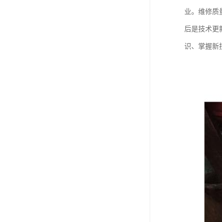
业。维修质
后是技术更
识、掌握新