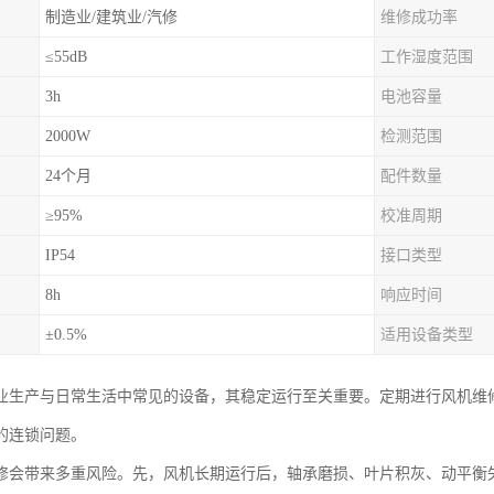
制造业/建筑业/汽修
维修成功率
≤55dB
工作湿度范围
3h
电池容量
2000W
检测范围
24个月
配件数量
≥95%
校准周期
IP54
接口类型
8h
响应时间
±0.5%
适用设备类型
业生产与日常生活中常见的设备，其稳定运行至关重要。定期进行风机维
的连锁问题。
修会带来多重风险。先，风机长期运行后，轴承磨损、叶片积灰、动平衡