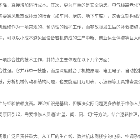
下降，直接增加运行成本。其次，更为严重的是安全隐患。电气线路老化
需要通风散热或排烟的场合（如车间、厨房、地下车库），这会立刻构成
机维修作为一项常规的、预防性的维护工作，而非故障发生后的补救措施
件，可以以小成本避免因设备宕机造成的生产中断、商业运营停滞等巨大
一项综合性的技术工作，其特点主要体现在以下几个方面：
合性强。它并非单一技能，而是深度融合了机械原理、电工电子、自动控
纸，分析机械传动和结构问题，也要能运用万用表、示波器等工具排查复
性与经验依赖度高。理论知识是基础，但解决实际问题更多依赖于维修人
同原因引起，需要维修人员通过“望、闻、问、切”等方法，结合逻辑推理
场景广泛且责任重大。从工厂的生产线、数控机床到楼宇的电梯、空调系