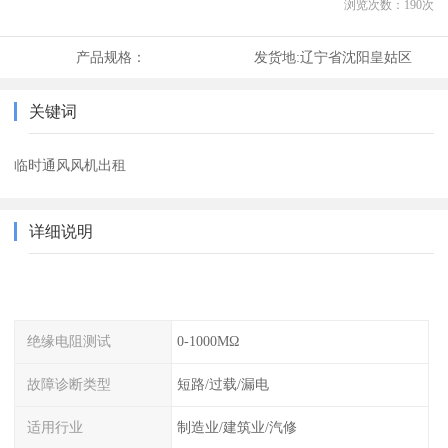
浏览次数：
190
次
产品规格：
发货地:
辽宁省沈阳皇姑区
关键词
临时通风风机出租
详细说明
绝缘电阻测试
0-1000MΩ
故障诊断类型
短路/过载/漏电
适用行业
制造业/建筑业/汽修