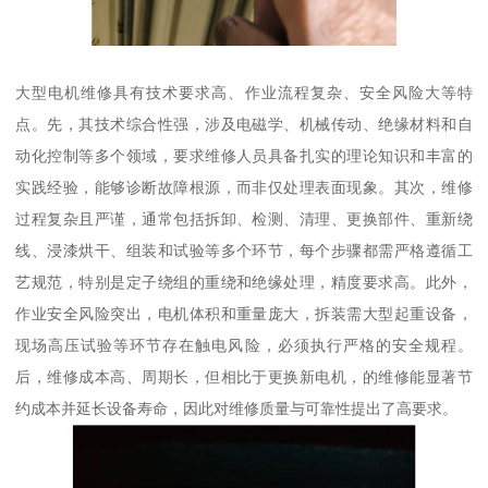
大型电机维修具有技术要求高、作业流程复杂、安全风险大等特
点。先，其技术综合性强，涉及电磁学、机械传动、绝缘材料和自
动化控制等多个领域，要求维修人员具备扎实的理论知识和丰富的
实践经验，能够诊断故障根源，而非仅处理表面现象。其次，维修
过程复杂且严谨，通常包括拆卸、检测、清理、更换部件、重新绕
线、浸漆烘干、组装和试验等多个环节，每个步骤都需严格遵循工
艺规范，特别是定子绕组的重绕和绝缘处理，精度要求高。此外，
作业安全风险突出，电机体积和重量庞大，拆装需大型起重设备，
现场高压试验等环节存在触电风险，必须执行严格的安全规程。
后，维修成本高、周期长，但相比于更换新电机，的维修能显著节
约成本并延长设备寿命，因此对维修质量与可靠性提出了高要求。