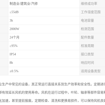
制造业/建筑业/汽修
维修成功率
≤55dB
工作湿度范围
3h
电池容量
2000W
检测范围
24个月
配件数量
≥95%
校准周期
IP54
接口类型
8h
响应时间
±0.5%
适用设备类型
业生产中常见的设备，其正常运行直接关系到生产效率和安全性。定期进
够有效延长风机的使用寿命。风机在运行过程中，叶轮、轴承等部件容易
化加速，甚至提前报废。定期检查、清洗和更换易损件，可以保持风机良