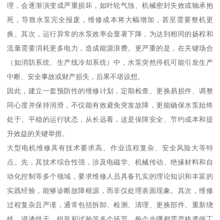
理，会逐渐演变成严重损坏，如叶轮气蚀、机械密封失效或轴承抱
死，导致水泵完全报废，维修成本将大幅增加，甚至需要整机更
换。其次，运行异常的水泵效率会显著下降，为达到相同的扬程和
流量需要消耗更多电力，造成能源浪费。更严重的是，在关键场合
（如消防系统、生产线冷却系统）中，水泵突然停机可能引发生产
中断、安全事故或财产损失，后果不堪设想。
因此，建立一套预防性的维修计划，定期检查、更换易损件、调整
同心度并保持润滑，不仅能有效避免突发故障，更能确保水泵始终
处于、平稳的运行状态，从长远看，这是保障安全、节约成本和提
升效益的关键举措。
大型电机维修具有技术要求高、作业流程复杂、安全风险大等特
点。先，其技术综合性强，涉及电磁学、机械传动、绝缘材料和自
动化控制等多个领域，要求维修人员具备扎实的理论知识和丰富的
实践经验，能够诊断故障根源，而非仅处理表面现象。其次，维修
过程复杂且严谨，通常包括拆卸、检测、清理、更换部件、重新绕
线、浸漆烘干、组装和试验等多个环节，每个步骤都需严格遵循工