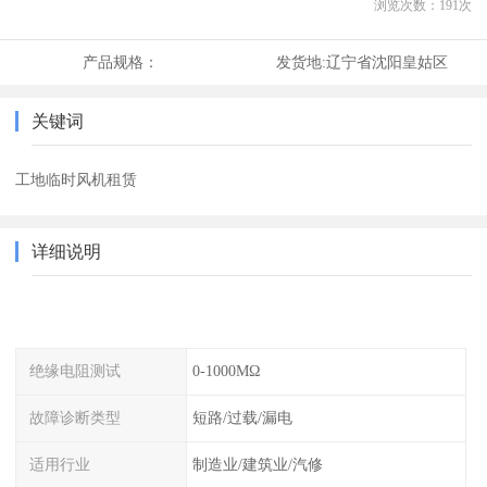
浏览次数：
191
次
产品规格：
发货地:
辽宁省沈阳皇姑区
关键词
工地临时风机租赁
详细说明
绝缘电阻测试
0-1000MΩ
故障诊断类型
短路/过载/漏电
适用行业
制造业/建筑业/汽修