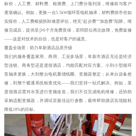
标价，人工费、材料费、检测费、上门费分项列清，维修前与客户
逐项确认。例如，更换一台5.5kW循环泵电机轴承，材料费按市价如
实报价，人工费根据拆卸难度评估，绝无“起步费”“加急费”陷阱。维
修完成后，提供至少6个月免费质保，若同部位再次故障，免费返修
——这是对技术的自信，也是对客户的诚意。
覆盖全场景：助力阜新酒店品质升级
我们的服务覆盖家用、商用、工业多场景，阜新市酒店无论是经济
型连锁、商务型还是度假酒店，均能匹配对应方案。小到小型循环
泵轴承更换，大到整台电机重绕线圈、变频器整定；从单台设备抢
修，到整个暖通系统检查优化——我们坚持一站式解决。例如，某
度假酒店需对水泵进行变频改造，我们不仅完成电机维修，还协助
采购适配变频器，并调试至最佳运行参数，最终帮助酒店实现能耗
降低18%的目标。