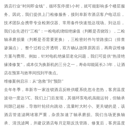
酒店行业“时间即金钱”，循环泵停摆1小时，就可能影响多个楼层服
务。因此，我们提供上门检修服务，接到阜新市酒店客户电话后，
技术团队会携带专业检测仪器、常用备件快速抵达现场。到达后，
我们会先进行“三检”：一检电机绕组绝缘值（判断是否烧毁），二检
轴承磨损量（判断是否需要更换），三检密封件与管路接口（排查
渗漏点）。整个过程公开透明，双方确认故障原因后，再商议维修
方案与费用。例如，针对电机绝缘层老化问题，我们可提供“热浸绝
缘漆修复”，成本仅为换新机的三分之一，寿命却能延长2-3年，让酒
店在预算与效率间找到平衡点。
维修案例启示：从“急救”到“预防”
去年冬季，阜新市一家连锁酒店反映供暖系统忽冷忽热，客房温度
波动一度达5℃。我们上门后发现，其循环泵电机虽能运转，但轴承
间隙已超标，导致叶轮径向跳动，流量时大时小。更关键的是，该
酒店管道滤网堵塞严重，杂质加速了轴承磨损。我们当场更换轴
承、清洗滤网，并建议酒店每月定期反洗管路。修复后，客房温度