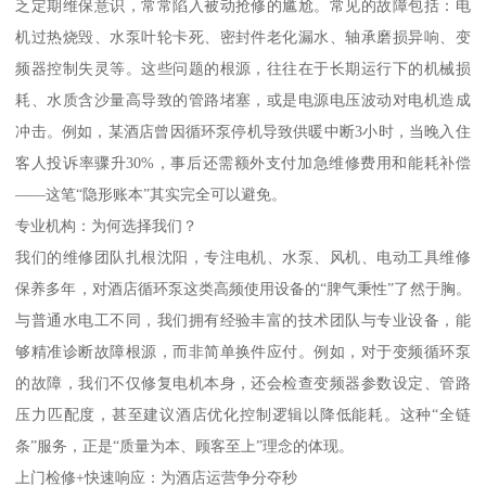
乏定期维保意识，常常陷入被动抢修的尴尬。常见的故障包括：电
机过热烧毁、水泵叶轮卡死、密封件老化漏水、轴承磨损异响、变
频器控制失灵等。这些问题的根源，往往在于长期运行下的机械损
耗、水质含沙量高导致的管路堵塞，或是电源电压波动对电机造成
冲击。例如，某酒店曾因循环泵停机导致供暖中断3小时，当晚入住
客人投诉率骤升30%，事后还需额外支付加急维修费用和能耗补偿
——这笔“隐形账本”其实完全可以避免。
专业机构：为何选择我们？
我们的维修团队扎根沈阳，专注电机、水泵、风机、电动工具维修
保养多年，对酒店循环泵这类高频使用设备的“脾气秉性”了然于胸。
与普通水电工不同，我们拥有经验丰富的技术团队与专业设备，能
够精准诊断故障根源，而非简单换件应付。例如，对于变频循环泵
的故障，我们不仅修复电机本身，还会检查变频器参数设定、管路
压力匹配度，甚至建议酒店优化控制逻辑以降低能耗。这种“全链
条”服务，正是“质量为本、顾客至上”理念的体现。
上门检修+快速响应：为酒店运营争分夺秒