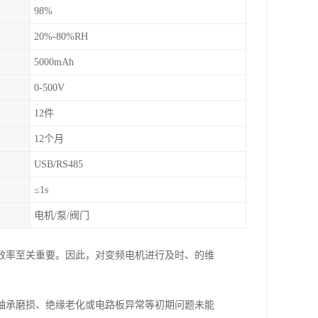
98%
20%-80%RH
5000mAh
0-500V
12件
12个月
USB/RS485
≤1s
电机/泵/阀门
效率至关重要。因此，对变频电机进行及时、的维
轴承磨损、绝缘老化或电路板异常等初期问题未能