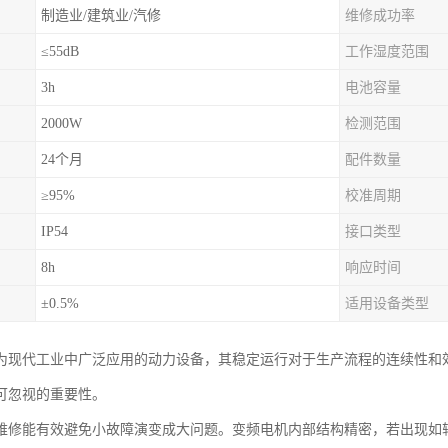
制造业/建筑业/汽修
维修成功率
≤55dB
工作湿度范围
3h
电池容量
2000W
检测范围
24个月
配件数量
≥95%
校准周期
IP54
接口类型
8h
响应时间
±0.5%
适用设备类型
为现代工业中广泛应用的动力设备，其稳定运行对于生产流程的连续性和
可忽视的重要性。
维修能有效避免小故障演变成大问题。变频电机内部结构精密，若出现如