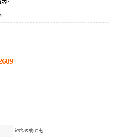
皇姑区
修
2689
短路/过载/漏电