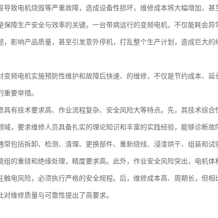
易导致电机烧毁等严重故障，造成设备性损坏，维修成本将大幅增加，甚
是保障生产安全与效率的关键。一台带病运行的变频电机，不仅能耗会异
题，影响产品质量，甚至引发意外停机，打乱整个生产计划，造成巨大的
。
对变频电机实施预防性维护和故障后快速、的维修，不仅是节约成本、延
的重要举措。
修具有技术要求高、作业流程复杂、安全风险大等特点。先，其技术综合
领域，要求维修人员具备扎实的理论知识和丰富的实践经验，能够诊断故
通常包括拆卸、检测、清理、更换部件、重新绕线、浸漆烘干、组装和试
绕组的重绕和绝缘处理，精度要求高。此外，作业安全风险突出，电机体
在触电风险，必须执行严格的安全规程。后，维修成本高、周期长，但相
此对维修质量与可靠性提出了高要求。