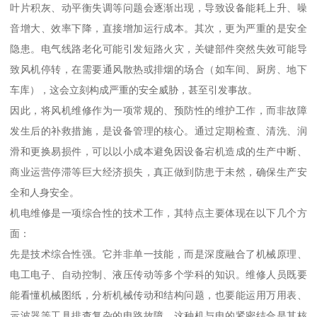
叶片积灰、动平衡失调等问题会逐渐出现，导致设备能耗上升、噪
音增大、效率下降，直接增加运行成本。其次，更为严重的是安全
隐患。电气线路老化可能引发短路火灾，关键部件突然失效可能导
致风机停转，在需要通风散热或排烟的场合（如车间、厨房、地下
车库），这会立刻构成严重的安全威胁，甚至引发事故。
因此，将风机维修作为一项常规的、预防性的维护工作，而非故障
发生后的补救措施，是设备管理的核心。通过定期检查、清洗、润
滑和更换易损件，可以以小成本避免因设备宕机造成的生产中断、
商业运营停滞等巨大经济损失，真正做到防患于未然，确保生产安
全和人身安全。
机电维修是一项综合性的技术工作，其特点主要体现在以下几个方
面：
先是技术综合性强。它并非单一技能，而是深度融合了机械原理、
电工电子、自动控制、液压传动等多个学科的知识。维修人员既要
能看懂机械图纸，分析机械传动和结构问题，也要能运用万用表、
示波器等工具排查复杂的电路故障，这种机与电的紧密结合是其核