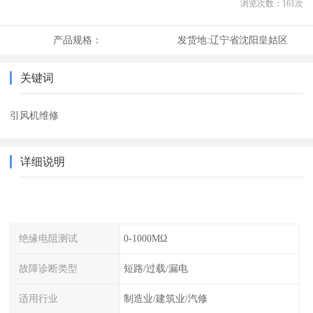
浏览次数：
161
次
产品规格：
发货地:
辽宁省沈阳皇姑区
关键词
引风机维修
详细说明
绝缘电阻测试
0-1000MΩ
故障诊断类型
短路/过载/漏电
适用行业
制造业/建筑业/汽修