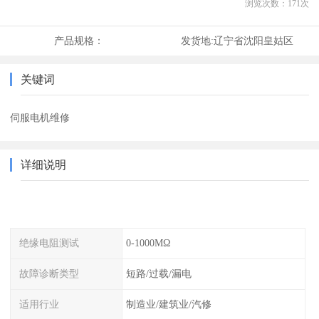
浏览次数：
171
次
产品规格：
发货地:
辽宁省沈阳皇姑区
关键词
伺服电机维修
详细说明
绝缘电阻测试
0-1000MΩ
故障诊断类型
短路/过载/漏电
适用行业
制造业/建筑业/汽修