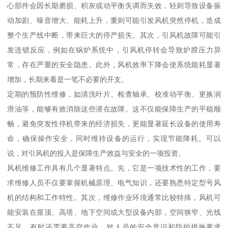
心部件会因长期磨损、积灰或动平衡失调而失效，轻则导致设备振
动加剧、噪音增大、能耗上升，重则可能引发风机突然停机，造成
整个生产线中断，带来巨大的停产损失。其次，引风机故障可能引
发连锁反应，例如在锅炉系统中，引风机停转会导致炉膛压力异
常，存在严重的安全隐患。此外，风机效率下降会使系统能耗显著
增加，长期来看是一笔不必要的开支。
定期的预防性维修，如清洗叶片、检查轴承、校准动平衡、更换润
滑油等，能够有效消除这些潜在故障。这不仅能保障生产的平稳顺
畅，避免突发性停机带来的经济损失，更能显著延长设备的使用寿
命，确保操作安全，同时维持设备的运行，实现节能降耗。可以
说，对引风机的投入是保障生产效益与安全的一项投资。
风机维修工作具有几个显著特点。先，它是一项技术性的工作，要
求维修人员不仅要掌握机械原理、电气知识，还要熟悉特定型号风
机的结构和工作特性。其次，维修作业环境通常比较特殊，风机可
能安装在屋顶、高塔、地下空间或大型设备内部，空间狭窄、光线
不足，有时还需要高空作业，对人员的安全意识和防护措施要求