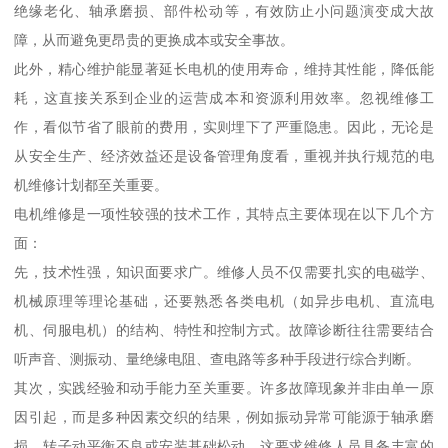
绝缘老化、轴承磨损、部件松动等，有效防止小问题演变成大故
障，从而避免更昂贵的更换成本或安全事故。
此外，精心维护能显著延长电机的使用寿命，维持其性能，降低能
耗，这直接关系到企业的运营成本和资源利用效率。忽视维修工
作，看似节省了眼前的费用，实则埋下了严重隐患。因此，无论是
从安全生产、经济效益还是设备管理角度看，重视并执行规范的电
机维修计划都至关重要。
电机维修是一项性较强的技术工作，其特点主要体现在以下几个方
面：
先，技术性强，知识面要求广。维修人员不仅需要扎实的电磁学、
机械原理等理论基础，还要熟悉各类电机（如异步电机、直流电
机、伺服电机）的结构、特性和控制方式。故障诊断往往需要结合
听声音、测振动、量绝缘电阻、查电路等多种手段进行综合判断。
其次，实践经验和动手能力至关重要。许多故障现象并非由单一原
因引起，而是多种因素交织的结果，例如振动异常可能源于轴承磨
损、转子动平衡不良或安装基础松动。这要求维修人员具备丰富的