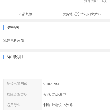
浏览次数：
156
次
产品规格：
发货地:
辽宁省沈阳皇姑区
关键词
减速电机维修
详细说明
绝缘电阻测试
0-1000MΩ
故障诊断类型
短路/过载/漏电
适用行业
制造业/建筑业/汽修