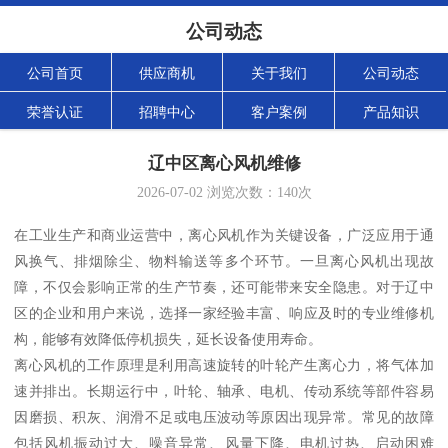
公司动态
公司首页
供应商机
关于我们
公司动态
荣誉认证
招聘中心
客户案例
产品知识
辽中区离心风机维修
2026-07-02
浏览次数：
140
次
在工业生产和商业运营中，离心风机作为关键设备，广泛应用于通
风换气、排烟除尘、物料输送等多个环节。一旦离心风机出现故
障，不仅会影响正常的生产节奏，还可能带来安全隐患。对于辽中
区的企业和用户来说，选择一家经验丰富、响应及时的专业维修机
构，能够有效降低停机损失，延长设备使用寿命。
离心风机的工作原理是利用高速旋转的叶轮产生离心力，将气体加
速并排出。长期运行中，叶轮、轴承、电机、传动系统等部件容易
因磨损、积灰、润滑不足或电压波动等原因出现异常。常见的故障
包括风机振动过大、噪音异常、风量下降、电机过热、启动困难